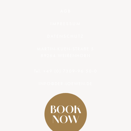
AGB
IMPRESSUM
DATENSCHUTZ
MARTIN-KUEN-STRAßE 5
89264 WEIßENHORN
Tel. +49 (0) 7309-96 50-0
INFO@DER-LOEWEN.DE
BOOK
NOW