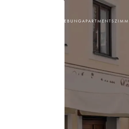
ÜBER
UMGEBUNG
APARTMENTS
ZIMM
UNS
of zum
eine