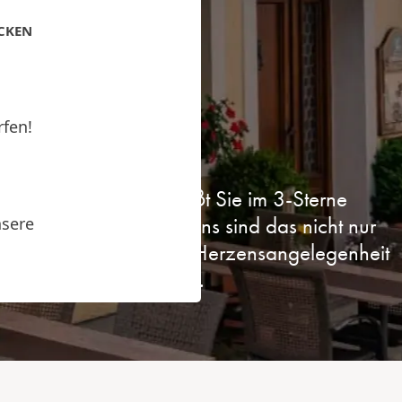
tische
ICKEN
ie
rfen!
undschaft seit 1929 heißt Sie im 3-Sterne
nsere
lich willkommen. Für uns sind das nicht nur
sbetrieb ist es uns eine Herzensangelegenheit
nsere Gäste zu kümmern.