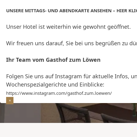
fantas
UNSERE MITTAGS- UND ABENDKARTE ANSEHEN – HIER KL
Unser Hotel ist weiterhin wie gewohnt geöffnet.
Histor
Wir freuen uns darauf, Sie bei uns begrüßen zu dü
Ihr Team vom Gasthof zum Löwen
Leidenschaftliche Gastfre
Folgen Sie uns auf Instagram für aktuelle Infos, u
"Gasthof zum Löwen" herz
Wochenspezialgerichte und Einblicke:
Worte, denn als Tradition
https://www.instagram.com/gasthof.zum.loewen/
uns mit viel Freude um u