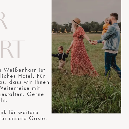
R
RT
n Weißenhorn ist
liches Hotel. Für
as, dass wir Ihnen
Weiterreise mit
estalten. Gerne
cht.
ink für weitere
für unsere Gäste.