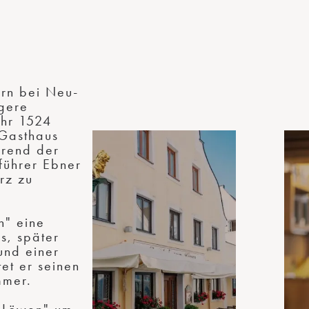
rn bei Neu-
ngere
ahr 1524
 Gasthaus
hrend der
führer Ebner
rz zu
" eine
s, später
und einer
tet er seinen
mmer.