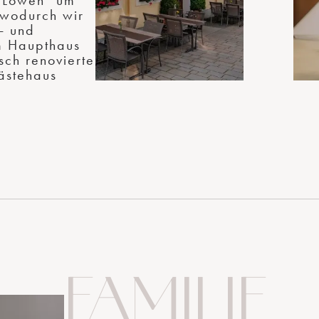
"Löwen" um
 wodurch wir
- und
m Haupthaus
sch renovierte
ästehaus
FAMILIE