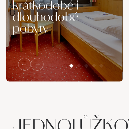
krátkodobé i
dlouhodobé
pobyty
JEDNOLŮŽKO