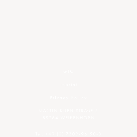
GTC
Imprint
Privacy Policy
MARTIN-KUEN-STRAßE 5
89264 WEIßENHORN
Tel. +49 (0) 7309-96 50-0