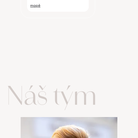
mapě
Náš tým