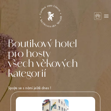
Skip to content
Op
Boutikový hotel
pro hosty
všech věkových
kategorií
Spojte se s námi ještě dnes !