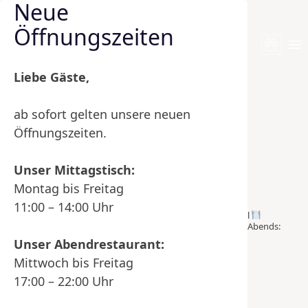
Neue
Nothing Found
Skip to content
Öffnungszeiten
No content matched your request.
Op
Suchen
Liebe Gäste,
nach:
Folge uns auf
ab sofort gelten unsere neuen
Öffnungszeiten.
Instagram
Unser Mittagstisch:
Montag bis Freitag
gasthof.zum.loewen
11:00 – 14:00 Uhr
Im Herzen der Altstadt Weißenhorn
Hotel
Restaurant
Mittags: Mo bis Fr 11:00 - 14:00 Uhr
Abends:
Mi bis Fr 17:00 - 22:00 Uhr
07309 96500
Unser Abendrestaurant:
Mittwoch bis Freitag
17:00 – 22:00 Uhr